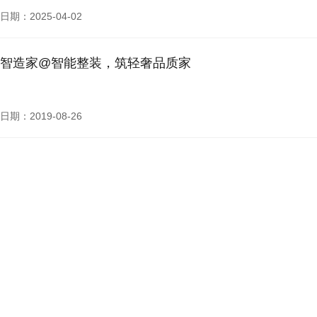
日期：2025-04-02
智造家@智能整装，筑轻奢品质家
日期：2019-08-26