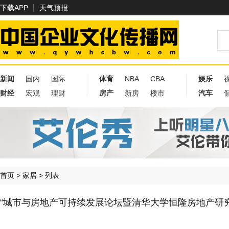
下载APP
天气预报
新闻
国内
国际
体育
NBA
CBA
娱乐
财经
宏观
理财
房产
新房
楼市
汽车
首页
>
家居
> 列表
“城市与房地产可持续发展论坛暨清华大学恒隆房地产研究