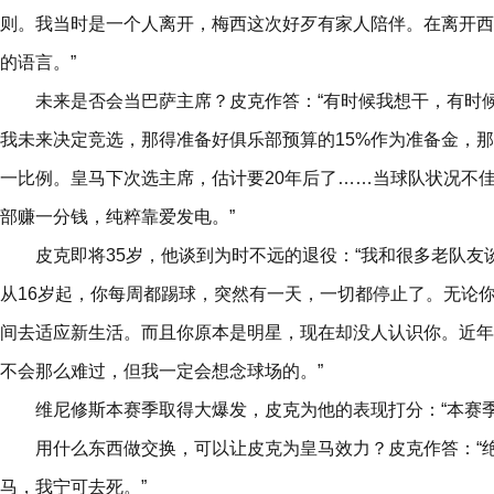
则。我当时是一个人离开，梅西这次好歹有家人陪伴。在离开西
的语言。”
未来是否会当巴萨主席？皮克作答：“有时候我想干，有时
我未来决定竞选，那得准备好俱乐部预算的15%作为准备金，那
一比例。皇马下次选主席，估计要20年后了……当球队状况不
部赚一分钱，纯粹靠爱发电。”
皮克即将35岁，他谈到为时不远的退役：“我和很多老队
从16岁起，你每周都踢球，突然有一天，一切都停止了。无论
间去适应新生活。而且你原本是明星，现在却没人认识你。近年
不会那么难过，但我一定会想念球场的。”
维尼修斯本赛季取得大爆发，皮克为他的表现打分：“本赛季
用什么东西做交换，可以让皮克为皇马效力？皮克作答：“
马，我宁可去死。”