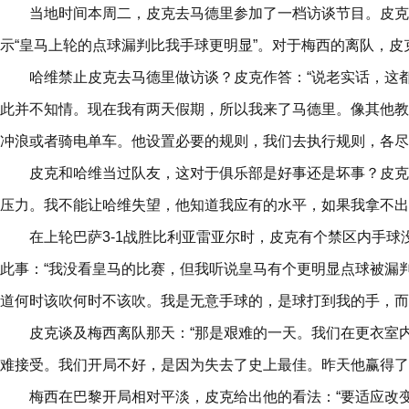
当地时间本周二，皮克去马德里参加了一档访谈节目。皮克
示“皇马上轮的点球漏判比我手球更明显”。对于梅西的离队，皮
哈维禁止皮克去马德里做访谈？皮克作答：“说老实话，这
此并不知情。现在我有两天假期，所以我来了马德里。像其他教
冲浪或者骑电单车。他设置必要的规则，我们去执行规则，各尽
皮克和哈维当过队友，这对于俱乐部是好事还是坏事？皮克
压力。我不能让哈维失望，他知道我应有的水平，如果我拿不出
在上轮巴萨3-1战胜比利亚雷亚尔时，皮克有个禁区内手
此事：“我没看皇马的比赛，但我听说皇马有个更明显点球被漏
道何时该吹何时不该吹。我是无意手球的，是球打到我的手，而
皮克谈及梅西离队那天：“那是艰难的一天。我们在更衣室
难接受。我们开局不好，是因为失去了史上最佳。昨天他赢得了
梅西在巴黎开局相对平淡，皮克给出他的看法：“要适应改